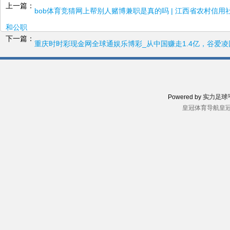
上一篇：
bob体育竞猜网上帮别人赌博兼职是真的吗 | 江西省农村信
和公职
下一篇：
重庆时时彩现金网全球通娱乐博彩_从中国赚走1.4亿，谷爱
累
Powered by
实力足球
皇冠体育导航
皇