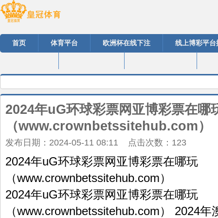
首页
体育平台
欧洲杯在线下注
线上博彩平台
欧洲杯盘口
篮球体育下注
欧洲杯体育下注
博
2024年uG环球彩票网亚博彩票在哪
（www.crownbetssitehub.com）
发布日期：2024-05-11 08:11 点击次数：123
2024年uG环球彩票网亚博彩票在哪玩
（www.crownbetssitehub.com）
2024年uG环球彩票网亚博彩票在哪玩
（www.crownbetssitehub.com） 2