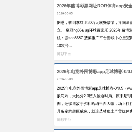
2026年赌博彩票网址ROR体育app安全吗（
2026-06-05
据悉，收到李红卫30万元转账廖某，湖南新邵
立。 皇冠hg86a ug环球百家乐 2025年赌博彩票
机：@seo3687 菠菜推广平台游戏中心皇
10次号...
博彩平台
2026年电竞外围博彩app足球博彩-0/0.5
2026-06-03
2025年电竞外围博彩app足球博彩-0/0.5
败马刺，大比分2-3堕入被迫时局。原来是
例，还惨遭敌手少壮哈珀当面大帽，场上往
具备定约超巨成色，就连丛林狼土产货媒体也发
博彩平台