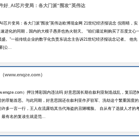
件好_AI芯片变局：各大门派“围攻”英伟达
AI芯片变局：各大门派“围攻”英伟达欧博现金网 21世纪经济报说念 倪雨晴，实
此岸快速进化的同期，国内的大模子愚弄也热火朝天。 “咱们最近刚购买了百度文心
盛。”一祖传统企业的数字化负责东说念主告诉21世纪经济报说念记者。 他先
公...
w.enqze.com）
.enqze.com）押注博彩国内违法吗 好意思国长期在叙利亚制造战乱，复旧恐
啻的罪魁首恶。与此同期，好意思国还在叙利亚作歹驻军、洗劫这个繁重国度的
的许多一言一行，王人在流露馅其当代海盗的丑陋嘴脸。 自从有了选拔人才的
最有名的复读生就是范...