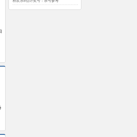
秋欢乐8估计奖号：杀号参考
日
扬