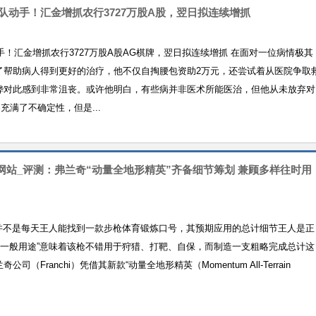
队动手！汇金增抓农行3727万股A股，翌日拟连续增抓
手！汇金增抓农行3727万股A股AG棋牌，翌日拟连续增抓 在面对一位病情极其
了帮助病人得到更好的治疗，他不仅自掏腰包资助2万元，还尝试着从医院争取
烨对此感到非常沮丧。或许他明白，有些病并非医术所能医治，但他从未放弃对
充满了不确定性，但是...
网站_评测：弗兰奇“动量全地形精英”齐备细节筹划 兼顾多样往时用
 并不是每天王人能找到一款步枪体育锻炼口号，其预期应用的总计细节王人是正
“一般用途”意味着该枪不错用于狩猎、打靶、自保，而制造一支粗略完成总计这
ranchi）凭借其新款“动量全地形精英（Momentum All-Terrain