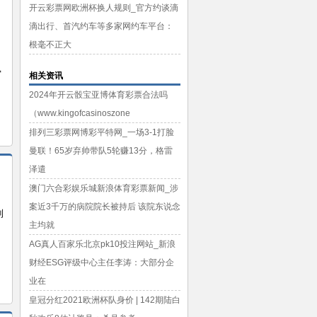
开云彩票网欧洲杯换人规则_官方约谈滴
滴出行、首汽约车等多家网约车平台：
根毫不正大
宙
相关资讯
2024年开云骰宝亚博体育彩票合法吗
（www.kingofcasinoszone
排列三彩票网博彩平特网_一场3-1打脸
曼联！65岁弃帅带队5轮赚13分，格雷
泽遣
澳门六合彩娱乐城新浪体育彩票新闻_涉
案近3千万的病院院长被持后 该院东说念
到
主均就
AG真人百家乐北京pk10投注网站_新浪
财经ESG评级中心主任李涛：大部分企
业在
皇冠分红2021欧洲杯队身价 | 142期陆白