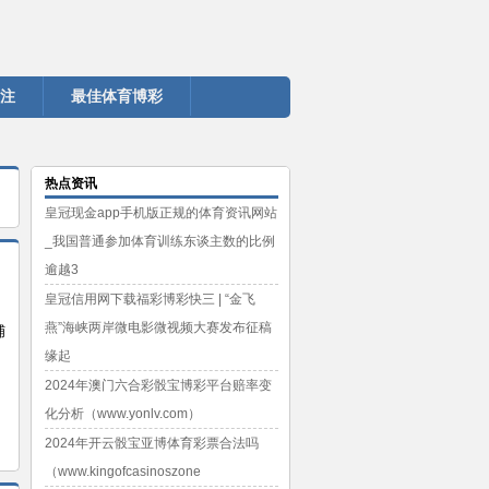
注
最佳体育博彩
热点资讯
皇冠现金app手机版正规的体育资讯网站
_我国普通参加体育训练东谈主数的比例
逾越3
皇冠信用网下载福彩博彩快三 | “金飞
燕”海峡两岸微电影微视频大赛发布征稿
捕
缘起
2024年澳门六合彩骰宝博彩平台赔率变
化分析（www.yonlv.com）
2024年开云骰宝亚博体育彩票合法吗
（www.kingofcasinoszone