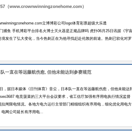
ww.crownwinningzonehome.com）
wnwinningzonehome.com立博博彩公司logo体育彩票超级大乐透
e.com） 澳门捕鱼 手机博彩平台排名火博士灭火器是正规品牌吗 虎扑06月25日讯据《宇
处境发生了弘大变化，当今热刺正在为他寻找赶赴伦敦的前途。热刺已软化对罗
本队一直在等远藤航伤愈, 但他未能达到参赛规范
12日，据日本媒体《日刊体育》音尘，日本队一直在等远藤航伤愈，但他未能达
seo3687 电竞菠菜的三大平台会议要求，省工信厅加强有序用电执行情况监督
现拉闸限电情况。各地方电力运行主管部门精细组织有序用电，细化优化用电方
电网公司延长有序用电...