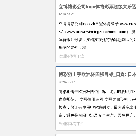
立博博彩公司logo体育彩票超级大乐透57（w
2026-07-01
立博博彩公司logo zh皇冠体育登录 www.cro
57（www.crownwinningzonehom
体育报》报谈，罗梅罗在托特纳姆热刺队的
梅罗的要价，将...
欧洲杯体育下注
博彩狙击手欧洲杯四强目标_日媒: 日
2026-06-17
博彩狙击手欧洲杯四强目标_ 北京时辰6月
参赛规范。 皇冠信用正网 皇冠客服飞机：@
检查，保证有序用电实施到位，最大避免出
案，避免拉闸限电涉及安全生产、民生用户。
欧洲杯体育下注