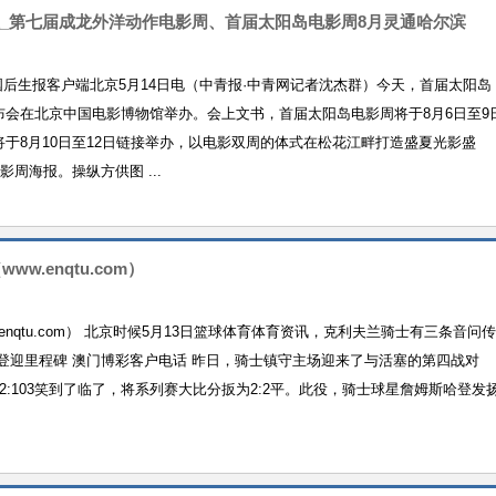
_第七届成龙外洋动作电影周、首届太阳岛电影周8月灵通哈尔滨
国后生报客户端北京5月14日电（中青报·中青网记者沈杰群）今天，首届太阳岛
会在北京中国电影博物馆举办。会上文书，首届太阳岛电影周将于8月6日至9
于8月10日至12日链接举办，以电影双周的体式在松花江畔打造盛夏光影盛
周海报。操纵方供图 ...
w.enqtu.com）
enqtu.com） 北京时候5月13日篮球体育体育资讯，克利夫兰骑士有三条音问传
登迎里程碑 澳门博彩客户电话 昨日，骑士镇守主场迎来了与活塞的第四战对
12:103笑到了临了，将系列赛大比分扳为2:2平。此役，骑士球星詹姆斯哈登发