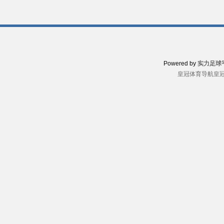
Powered by
实力足球
皇冠体育导航
皇