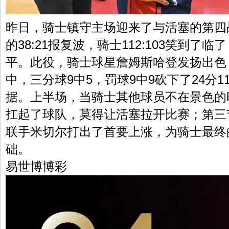
昨日，骑士镇守主场迎来了与活塞的第四
的38:21报复波，骑士112:103笑到了
平。此役，骑士球星詹姆斯哈登发扬出色，
中，三分球9中5，罚球9中9砍下了24分1
据。上半场，当骑士其他球员不在景色的
扛起了球队，莫得让活塞拉开比赛；第三
联手米切尔打出了首要上涨，为骑士最终
础。
易世博博彩