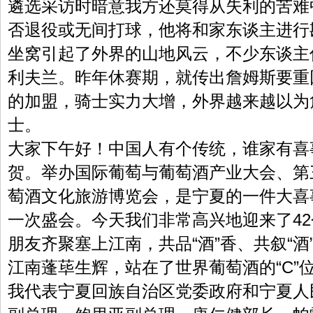
遴选采访时暗意我方还莫得从失利的苦难
否退役或无间打球，他将和家东谈主进行
坐窝引起了外界的山地风云，不少东谈主
利夫兰。昨年休赛期，就传出詹姆斯要重
的加盟，骑士实力大增，外界越来越以为
士。
大家下午好！中国人有个传统，谁家有喜
贺。举办国际葡萄与葡萄酒产业大会、第
萄酒文化旅游博览会，是宁夏的一件大喜
一次盛会。今天我们非常高兴地迎来了4
朋友齐聚塞上江南，共品“酒”香、共叙“酒
江南蓬荜生辉，站在了世界葡萄酒的“C”
我代表宁夏回族自治区党委政府和宁夏人