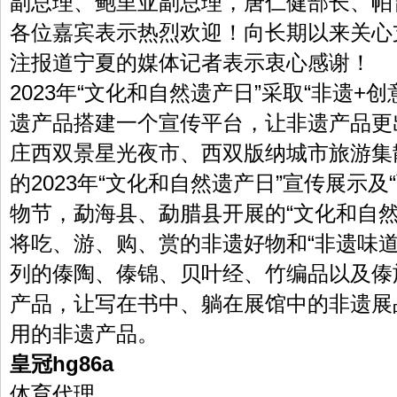
副总理、鲍里亚副总理，唐仁健部长、帕
各位嘉宾表示热烈欢迎！向长期以来关心
注报道宁夏的媒体记者表示衷心感谢！
2023年“文化和自然遗产日”采取“非遗+
遗产品搭建一个宣传平台，让非遗产品更
庄西双景星光夜市、西双版纳城市旅游集
的2023年“文化和自然遗产日”宣传展示及
物节，勐海县、勐腊县开展的“文化和自然
将吃、游、购、赏的非遗好物和“非遗味道
列的傣陶、傣锦、贝叶经、竹编品以及傣
产品，让写在书中、躺在展馆中的非遗展
用的非遗产品。
皇冠hg86a
体育代理