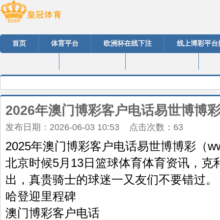
首页
体育平台
欧洲杯在线下注
线上博彩平台
欧洲杯盘口
篮球体育下注
欧洲杯体育下注
博
2026年澳门博彩客户电话易世博博彩（w
发布日期：2026-06-03 10:53 点击次数：63
2025年澳门博彩客户电话易世博博彩（www.
北京时候5月13日篮球体育体育资讯，克
出，真贵骑士的球迷一又友们不要错过。
哈登迎里程碑
澳门博彩客户电话