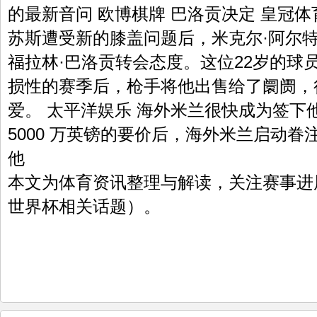
的最新音问 欧博棋牌 巴洛贡决定 皇冠体育
苏斯遭受新的膝盖问题后，米克尔·阿尔
福拉林·巴洛贡转会态度。这位22岁的球
损性的赛季后，枪手将他出售给了阛阓，
爱。 太平洋娱乐 海外米兰很快成为签下
5000 万英镑的要价后，海外米兰启动眷
他
本文为体育资讯整理与解读，关注赛事进展
世界杯相关话题）。