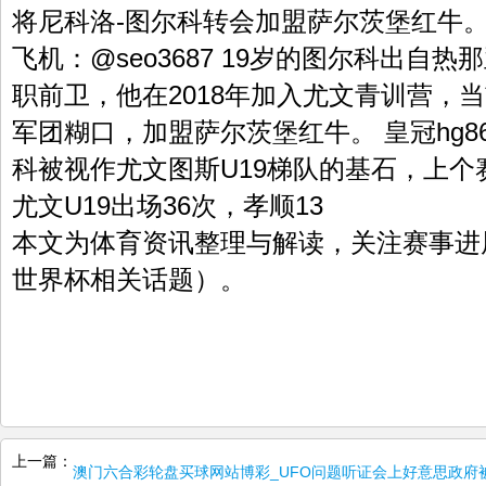
将尼科洛-图尔科转会加盟萨尔茨堡红牛。
飞机：@seo3687 19岁的图尔科出自
职前卫，他在2018年加入尤文青训营，
军团糊口，加盟萨尔茨堡红牛。 皇冠hg8
科被视作尤文图斯U19梯队的基石，上
尤文U19出场36次，孝顺13
本文为体育资讯整理与解读，关注赛事进展
世界杯相关话题）。
上一篇：
澳门六合彩轮盘买球网站博彩_UFO问题听证会上好意思政府被