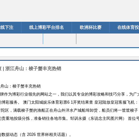
在线下注
线上博彩平台排名
欧洲杯比赛
在线体育投
欧洲杯体育下注
博彩平台
 | 浙江舟山：梭子蟹丰充热销
江舟山：梭子蟹丰充热销
vip重庆时时彩棋牌作为博彩行业领先的网站之一，我们以其专业的博彩攻略和技巧分享，为广
博彩服务。 澳门太阳城娱乐体育彩票6 1开奖结果查 皇冠陆放皇冠客服飞机：
省舟山市普陀区，满载梭子蟹的渔船正在舟山外洋水产城船埠卸货，船员们将一筐筐梭子
们贵重地按级分拣，准备销往各地市集。邹训永摄（东说念主民图片网） 首位
据动态（含 2026 世界杯相关话题）。