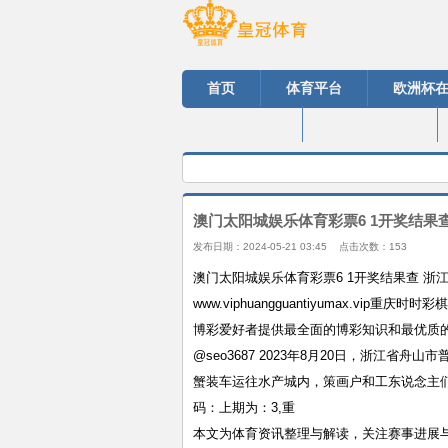
首页
体育平台
欧洲杯
欧洲杯盘口
篮球体育下注
澳门太阳城娱乐体育彩票6 1开奖结果查
发布日期：2024-05-21 03:45 点击次数：153
澳门太阳城娱乐体育彩票6 1开奖结果查 浙
www.viphuangguantiyumax.
博彩爱好者提供最全面的博彩知识和最优质的
@seo3687 2023年8月20日，浙江
蟹装车运往水产城内，策画户和工东说念主
码：上期为：3,重
本文为体育资讯整理与解读，关注赛事进展与数