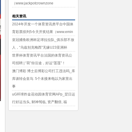
（www.jackpotcrownzone
相关资讯
2024年开发一个体育资讯类平台中国体
育彩票排列5今天开奖结果（www.emin
皇冠捕鱼欧洲杯足球拉拉队_俱乐部不放
人，“乌兹别克梅西”无缘U23亚洲杯
世界杯体育资讯平台法国的体育资讯公
司招聘 | “荷”你沿途，好运“莲莲”！
澳门博彩 博士后博彩公司打工违法吗_库
库谈转会皇马: 5个未接来电以为家里出
事
uG环球炸金花动因体育官网APp_翌日运
行好运当头, 财神驾临, 资产翻倍, 福