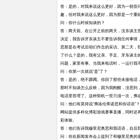
答：是的，对我来说这么更好，因为一朝音
趣，但对我来说这么更好，因为那是一个重
问：你什么时候知谈的？
答：两天前。在公开之前的两天，没东谈主告
决定，我告诉牙东谈主不要告诉我任何事情
思那是在考试后咱们作念的采访。第二天，我
了什么？是的，我有父亲、手足、牙东谈主的
问题，家里有事。当我来电话时，一运行我
问：你第一次就说“是”了？
答：是的，绝不踯躅。你回了那些未接电话
那时不知谈怎么反映，因为我刚醒，没思到
电话里答理了。这种契机一世只须一次，弗
问：他们有莫得说“弗洛伦蒂诺思和你话语”？
网站提供多样化博彩游戏赛事直播，同时还
彩体验。
答：他们告诉我穆里尼奥思和我话语，自后
问：你在新闻发布会上提到了和穆里尼奥的