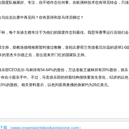
在国度队施展好、专注，你不错作念任何事。在欧洲杯技术也有球员转会，只须
在乌拉圭比赛中再见吗？你有莫得和皇马球员聊过？
下杯，每个东谈主都专注于为他们的国度作念到最佳。我思等赛季运行后咱们会
主帅，助教洛德维格斯暂时接过教鞭，首轮比赛荷兰凭借着贝尔温的进球1-0
8年的里杰卡尔德之后，首位迎来开门红的国家队主帅。
部CEO吉尔-马林持有54.64%的股份，万达老板王健林持有20%股份，俱乐
份分布在小股东手中。不过，马竞俱乐部的持股结构很快要发生变化，62岁的以色
15%的股权。相关资料显示，以色列富商奥佛的身家约为26亿美元。
w.crownsportsbookzonezone.com）