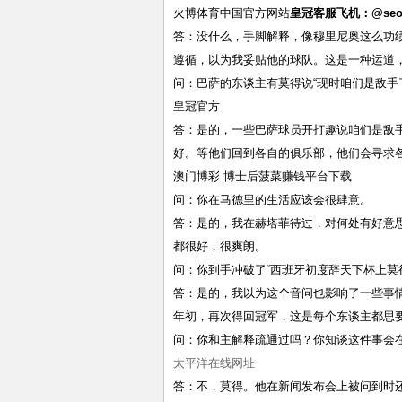
火博体育中国官方网站
皇冠客服飞机：@seo3
答：没什么，手脚解释，像穆里尼奥这么功
遵循，以为我妥贴他的球队。这是一种运道
问：巴萨的东谈主有莫得说“现时咱们是敌手
皇冠官方
答：是的，一些巴萨球员开打趣说咱们是敌
好。等他们回到各自的俱乐部，他们会寻求
澳门博彩 博士后菠菜赚钱平台下载
问：你在马德里的生活应该会很肆意。
答：是的，我在赫塔菲待过，对何处有好意
都很好，很爽朗。
问：你到手冲破了“西班牙初度辞天下杯上莫
答：是的，我以为这个音问也影响了一些事
年初，再次得回冠军，这是每个东谈主都思
问：你和主解释疏通过吗？你知谈这件事会在
太平洋在线网址
答：不，莫得。他在新闻发布会上被问到时