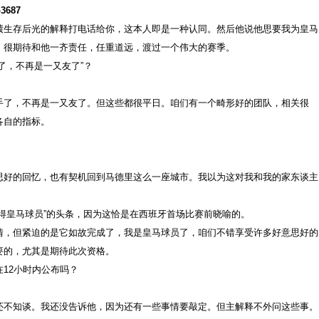
687
绩生存后光的解释打电话给你，这本人即是一种认同。然后他说他思要我为皇马
，很期待和他一齐责任，任重道远，渡过一个伟大的赛季。
了，不再是一又友了”？
手了，不再是一又友了。但这些都很平日。咱们有一个畸形好的团队，相关很
各自的指标。
思好的回忆，也有契机回到马德里这么一座城市。我以为这对我和我的家东谈主
得皇马球员”的头条，因为这恰是在西班牙首场比赛前晓喻的。
情，但紧迫的是它如故完成了，我是皇马球员了，咱们不错享受许多好意思好的
要的，尤其是期待此次资格。
12小时内公布吗？
还不知谈。我还没告诉他，因为还有一些事情要敲定。但主解释不外问这些事。