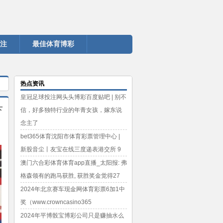
注
最佳体育博彩
热点资讯
皇冠足球投注网头头博彩百度贴吧 | 别不
下
信，好多独特行业的年青女孩，嫁东说
念主了
bet365体育沈阳市体育彩票管理中心 |
新股音尘丨友宝在线三度递表港交所 9
澳门六合彩体育体育app直播_太阳报: 弗
格森领有的跑马获胜, 获胜奖金觉得27
2024年北京赛车现金网体育彩票6加1中
奖（www.crowncasino365
2024年平博骰宝博彩公司只是赚抽水么