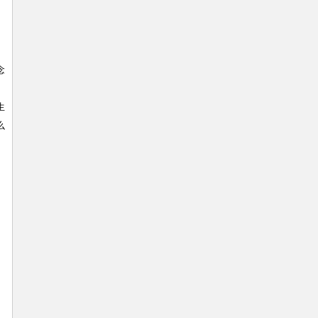
念
生
么