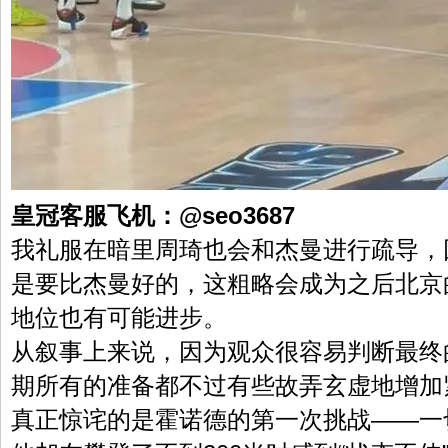
皇冠客服飞机：@seo3687
我礼服在暗里周琦也会和杰曼进行疏导，
是要比杰曼好的，这粗略会成为之后北京
地位也有可能进步。
从叙事上来说，因为观众很容易判断最终
期所有的准备都不过有些故弄玄虚地增加
真正惊诧的是霍诺德的第一次挑战——一