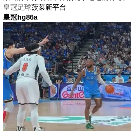
皇冠足球
菠菜新平台
皇冠hg86a