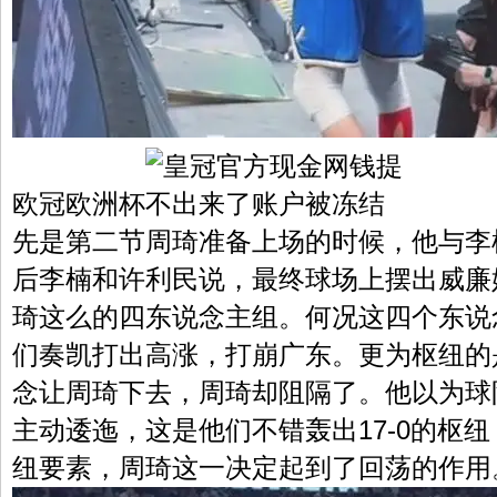
欧冠欧洲杯
先是第二节周琦准备上场的时候，他与李
后李楠和许利民说，最终球场上摆出威廉
琦这么的四东说念主组。何况这四个东说
们奏凯打出高涨，打崩广东。更为枢纽的
念让周琦下去，周琦却阻隔了。他以为球
主动逶迤，这是他们不错轰出17-0的枢
纽要素，周琦这一决定起到了回荡的作用