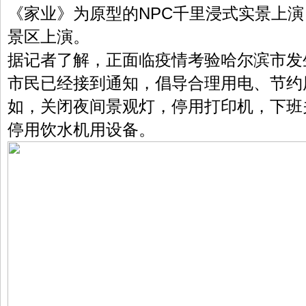
《家业》为原型的NPC千里浸式实景上
景区上演。
据记者了解，正面临疫情考验哈尔滨市发
市民已经接到通知，倡导合理用电、节约
如，关闭夜间景观灯，停用打印机，下班
停用饮水机用设备。