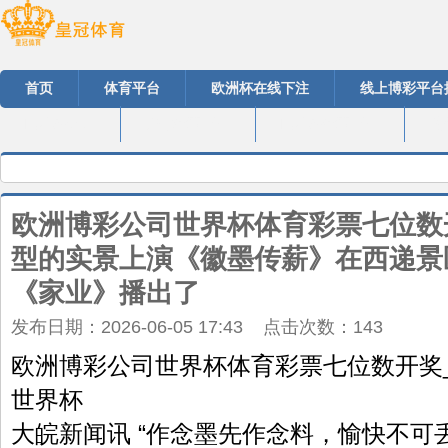
首页
体育平台
欧洲杯在线下注
线上博彩平台
欧洲杯盘口
篮球体育下注
欧洲杯体育下注
博
欧洲博彩公司世界杯体育彩票七位数
型的实景上演《徽墨传薪》在西递景
《家业》播出了
发布日期：2026-06-05 17:43 点击次数：143
欧洲博彩公司世界杯体育彩票七位数开奖
世界杯
大皖新闻讯 “作念墨先作念料，愉快不可丢