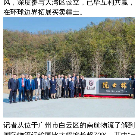
风，深度参与大湾区设立，已毕互利共赢，
在环球边界拓展买卖疆土。
记者从位于广州市白云区的南航物流了解到
国际物流运输同比大幅增长超70%，其中“