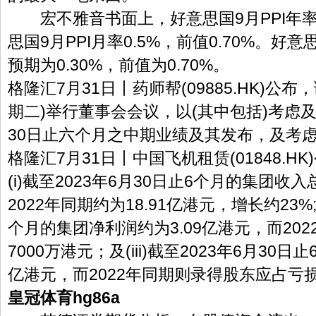
宏不雅音书面上，好意思国9月PPI年率2.
思国9月PPI月率0.5%，前值0.70%。好意
预期为0.30%，前值为0.70%。
格隆汇7月31日丨药师帮(09885.HK)公布，
期二)举行董事会会议，以(其中包括)考虑及
30日止六个月之中期业绩及其发布，及考虑
格隆汇7月31日丨中国飞机租赁(01848.H
(i)截至2023年6月30日止6个月的集团收入
2022年同期约为18.91亿港元，增长约23%;(
个月的集团净利润约为3.09亿港元，而20
7000万港元；及(iii)截至2023年6月3
亿港元，而2022年同期则录得股东应占亏损
皇冠体育hg86a