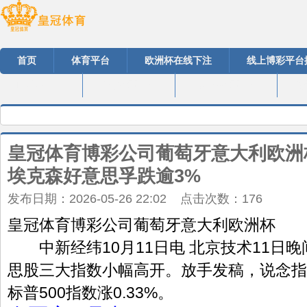
首页
体育平台
欧洲杯在线下注
线上博彩平台
欧洲杯盘口
篮球体育下注
欧洲杯体育下注
博
皇冠体育博彩公司葡萄牙意大利欧洲杯
埃克森好意思孚跌逾3%
发布日期：2026-05-26 22:02 点击次数：176
皇冠体育博彩公司葡萄牙意大利欧洲杯
中新经纬10月11日电 北京技术11日晚
思股三大指数小幅高开。放手发稿，说念指涨0
标普500指数涨0.33%。