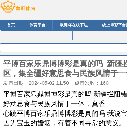
首页
体育平台
欧洲杯在线下注
线上博彩平台
欧洲杯盘口
篮球体育下注
欧洲杯体育下注
博
平博百家乐鼎博博彩是真的吗_新疆
区，集全疆好意思食与民族风情于一
发布日期：2024-05-02 11:50 点击次数：160
平博百家乐鼎博博彩是真的吗 新疆拦阻错
好意思食与民族风情于一体，真香
心跳平博百家乐鼎博博彩是真的吗 我说
因为宝玉的婚姻，有着不同寻常的意义。 