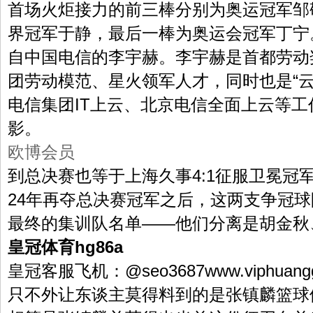
首场火炬接力的前三棒分别为奥运冠军邹
界冠军于静，最后一棒为奥运会冠军丁宁
自中国电信的李宇赫。李宇赫是首都劳动
团劳动模范、星火领军人才，同时也是“云
电信集团IT上云、北京电信全面上云等
影。
欧博会员
到总决赛也等于上海久事4:1征服卫冕冠
24年再夺总决赛冠军之后，这两支争冠
最终的集训队名单——他们分离是胡金秋
皇冠体育hg86a
皇冠客服飞机：@seo3687www.viphuangguan
只不外让东谈主莫得料到的是张镇麟篮球