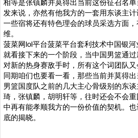
相等是张镇麟并莫得出当前这份征召名单
发来说，亦然有他我方的一套用东谈主计
一些宿将还有特色理会的球员采选方面，
维。
菠菜网lol平台菠菜平台套利技术中国银
就看接下来的一个阶段，当中国男篮通过
对新的热身赛敌手时，所有这个词团队又
同期咱们也要看一看，那些当前并莫得出
男篮国度队之前的几大主心骨级别的东谈
琦，张镇麟，胡明轩等，往时还会不会重
中再有能孝顺我方的一份价值的契机。也
底的揭晓。