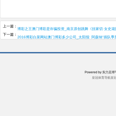
上一篇：
博彩之王澳门博彩是诈骗投资_南京原创跳舞《挂家切·女史
下一篇：
2016博彩白菜网站澳门博彩多少公司_太阳报: 阿森纳“插队季票
Powered by
实力足球
皇冠体育导航
皇