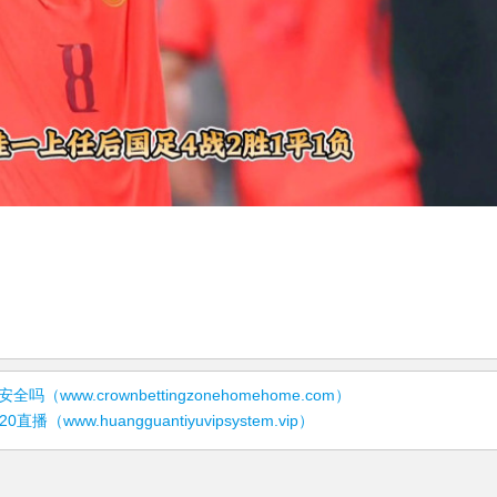
ww.crownbettingzonehomehome.com）
ww.huangguantiyuvipsystem.vip）