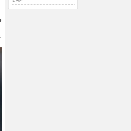
卖房还
亚
收